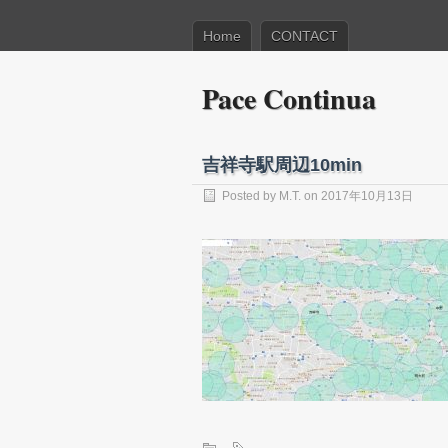
Home
CONTACT
Pace Continua
吉祥寺駅周辺10min
Posted by
M.T.
on 2017年10月13日