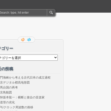
テゴリー
近の投稿
門海峡から考える古代日本の成立過程
京デジタル標高地形図
馬台国の再考
京鳥観図
悼坂本龍一：横断と接合の音楽家
道管の劣化
PUクロック周波数の推移