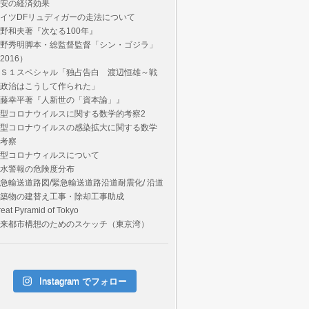
安の経済効果
イツDFリュディガーの走法について
野和夫著『次なる100年』
野秀明脚本・総監督監督「シン・ゴジラ」
2016）
Ｓ１スペシャル「独占告白 渡辺恒雄～戦
政治はこうして作られた」
藤幸平著『人新世の「資本論」』
型コロナウイルスに関する数学的考察2
型コロナウイルスの感染拡大に関する数学
考察
型コロナウィルスについて
水警報の危険度分布
急輸送道路図/緊急輸送道路沿道耐震化/ 沿道
築物の建替え工事・除却工事助成
eat Pyramid of Tokyo
来都市構想のためのスケッチ（東京湾）
Instagram でフォロー