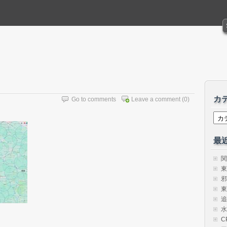
カ
Go to comments
Leave a comment
(0)
カ
テ
ゴ
リ
最
ー
関
東
邪
東
追
水
C