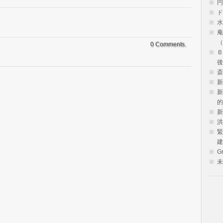
円
ド
水
庵
（
0 Comments.
Ｂ
後
斎
新
新
的
新
洪
緊
建
Gr
未