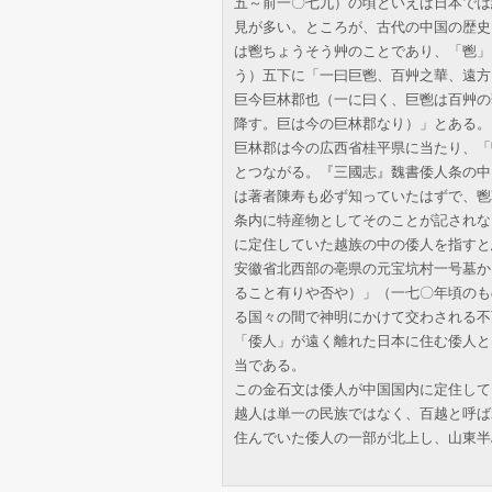
五～前一〇七九）の頃といえば日本では
見が多い。ところが、古代の中国の歴史
は鬯ちょうそう艸のことであり、「鬯」
う）五下に「一曰巨鬯、百艸之華、遠方
巨今巨林郡也（一に曰く、巨鬯は百艸の
降す。巨は今の巨林郡なり）」とある。
巨林郡は今の広西省桂平県に当たり、「
とつながる。『三國志』魏書倭人条の中
は著者陳寿も必ず知っていたはずで、鬯
条内に特産物としてそのことが記されな
に定住していた越族の中の倭人を指すと
安徽省北西部の亳県の元宝坑村一号墓か
ること有りや否や）」（一七〇年頃のも
る国々の間で神明にかけて交わされる不
「倭人」が遠く離れた日本に住む倭人と
当である。
この金石文は倭人が中国国内に定住して
越人は単一の民族ではなく、百越と呼ば
住んでいた倭人の一部が北上し、山東半