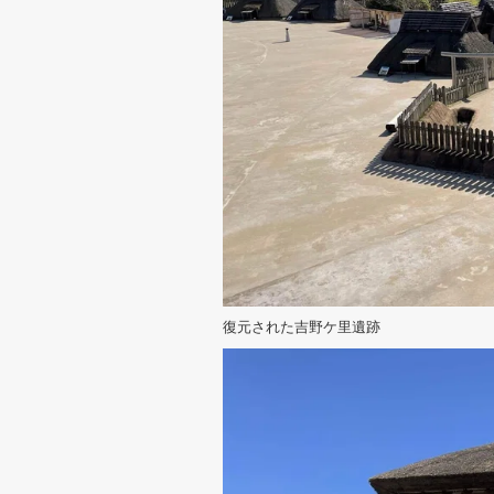
復元された吉野ケ里遺跡