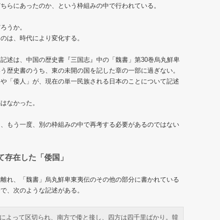
どちらにあったのか、という枠組みの中で行われている。
だろうか。
ものは、時代により変化する。
記述は、中国の歴史書『三国志』中の「魏書」第30巻烏丸鮮卑
いう歴史書のうち、東の未開の国を記した章の一部に過ぎない。
」や「倭人」が、現在の単一民族される日本のことについて記述
感はなかった。
て、もう一度、別の枠組みの中で再考する必要があるのではない
て存在した「倭国」
ら離れ、「魏書」烏丸鮮卑東夷伝のその他の部分に書かれている
分で、次のような記述がある。
によって区切られ、南方で倭と接し、四方は四千里ばかり。韓