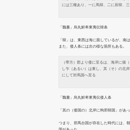
には三種あり、一に馬韓、二に辰韓、三
「魏書」烏丸鮮卑東夷伝韓条
「韓」は、東西は海に面しているが、南
また、倭人条には次の様な箇所もある。
（帯方）郡より倭に至るは、海岸に循（
し乍（あるい）は東し、其（そ）の北岸
にして対馬国へ至る
「魏書」烏丸鮮卑東夷伝倭人条
「其の（倭国の）北岸に狗邪韓国」があ
つまり、邪馬台国が存在した時代には、
国があった。