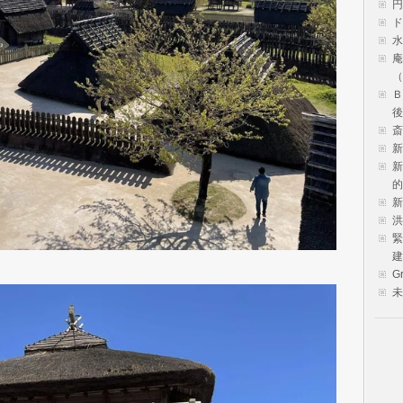
円
ド
水
庵
（
Ｂ
後
斎
新
新
的
新
洪
緊
建
Gr
未