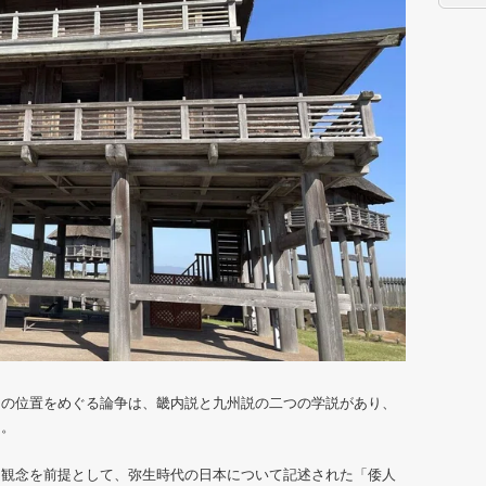
国の位置をめぐる論争は、畿内説と九州説の二つの学説があり、
る。
定観念を前提として、弥生時代の日本について記述された「倭人