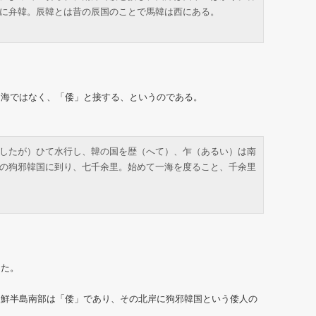
に弁韓。辰韓とは昔の辰国のことで馬韓は西にある。
は海ではなく、「倭」と接する、というのである。
したが）ひて水行し、韓の国を歴（へて）、乍（あるい）は南
の狗邪韓国に到り、七千余里。始めて一海を度ること、千余里
った。
朝鮮半島南部は「倭」であり、その北岸に狗邪韓国という倭人の