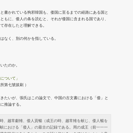
ると書かれている狗邪韓国も、倭国に至るまでの経路にある国と
とともに、倭人の条を読むと、それが倭国に含まれる国であり、
けて存在したと理解できる。
ではなく、別の何かを指している。
ていたのか。
」について」
所第七號拔刷 ）
だきたいが、張氏はこの論文で、中国の古文書における「倭」と
うに推論する。
時、越常獻雉、倭人貢暢（成王の時、越常雉を献じ、倭人暢を
献における「倭人」の最古の記録である。周の成王（前一一一