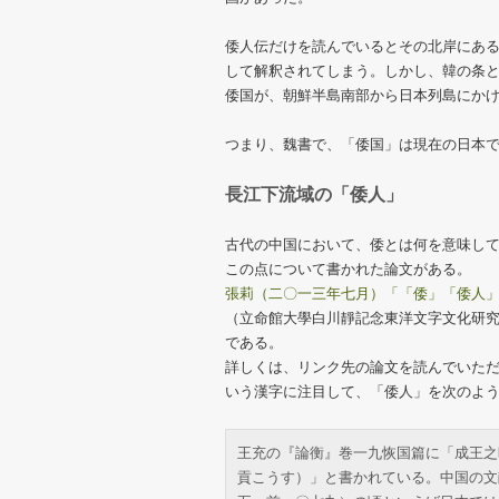
倭人伝だけを読んでいるとその北岸にあ
して解釈されてしまう。しかし、韓の条
倭国が、朝鮮半島南部から日本列島にか
つまり、魏書で、「倭国」は現在の日本
長江下流域の「倭人」
古代の中国において、倭とは何を意味し
この点について書かれた論文がある。
張莉（二〇一三年七月）「「倭」「倭人
（立命館大學白川靜記念東洋文字文化研究
である。
詳しくは、リンク先の論文を読んでいた
いう漢字に注目して、「倭人」を次のよ
王充の『論衡』巻一九恢国篇に「成王之
貢こうす）」と書かれている。中国の文