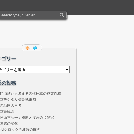
テゴリー
近の投稿
門海峡から考える古代日本の成立過程
京デジタル標高地形図
馬台国の再考
京鳥観図
悼坂本龍一：横断と接合の音楽家
道管の劣化
PUクロック周波数の推移