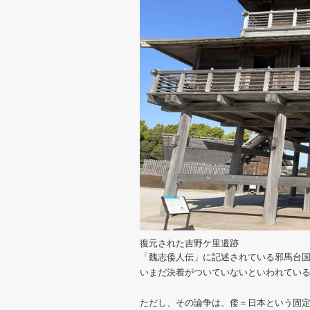
復元された吉野ケ里遺跡
「魏志倭人伝」に記述されている邪馬台
いまだ決着がついていないといわれてい
ただし、その論争は、倭＝日本という固