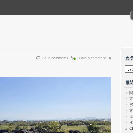
カ
Go to comments
Leave a comment
(0)
カ
テ
ゴ
リ
最
ー
関
東
邪
東
追
水
C