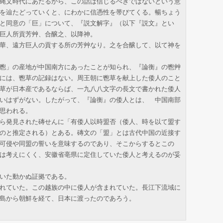
縄文時代にあたるから、この話は信じるべきではないという意
を辿たどっていくと、にわかに信憑性を帯びてくる。暢ちょう
と同意の「巨」について、『説文解字』（以下『説文』とい
巨人所貢芳艸、合醸之、以降神。
華、遠方巨人の貢する所の芳艸なり。之を合醸して、以て神を
鬯」の産地が中国南方にあったことが知られ、『論衡』の鬯艸
には、鬯草の記録はない。周王朝に鬯草を献上した倭人のこと
草が日本産であるならば、一九八八文字の長文で書かれた倭人
いはずがない。したがって、『論衡』の倭人とは、 中国南部
思われる。
ら発見された磚せんに「有倭人以時盟否（倭人、時を以て盟す
のと推定される）とある。磚文の「盟」とは古代中国の近接す
可侵や同盟の誓いを意味するのであり、そこからするとこの
は考えにくく、安徽省亳県に定住していた倭人と考えるのが妥
いた動かぬ証拠である。
れていた。この越族の中に倭人が含まれていた。長江下流域に
島から朝鮮を経て、日本に渡ったのであろう。