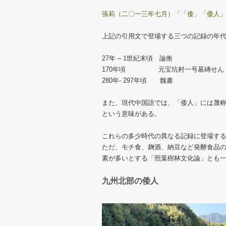
張莉（二〇一三年七月）「「倭」「倭人
上記の引用文で登場する三つの記録の年
27年 – 1世紀末頃 論衡
170年頃 元宝坑村一号墓磚せん
280年- 297年頃 魏書
また、現代中国語では、「倭人」には蔑
という意味がある。
これらの多少時代の異なる記録に登場す
ただ、モチ食、麹酒、納豆など発酵食品
素が多いとする「照葉樹林文化論」とも
九州北部の倭人