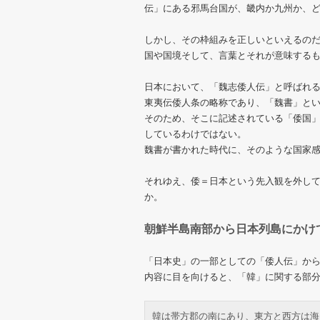
伝」にある邪馬台国が、畿内か九州か、
しかし、その枠組みを正しいといえるの
国や国境そして、言葉とそれが意味する
日本において、「魏志倭人伝」と呼ばれる
東夷伝倭人条の略称であり、「魏書」と
そのため、そこに記述されている「倭国
しているわけではない。
魏書が書かれた時代に、そのような国家
それゆえ、倭＝日本という先入観を外し
か。
朝鮮半島南部から日本列島にかけ
「日本史」の一部としての「倭人伝」か
内容に目を向けると、「韓」に関する部
韓は帯方郡の南にあり、東方と西方は海