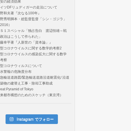
安の経済効果
イツDFリュディガーの走法について
野和夫著『次なる100年』
野秀明脚本・総監督監督「シン・ゴジラ」
2016）
Ｓ１スペシャル「独占告白 渡辺恒雄～戦
政治はこうして作られた」
藤幸平著『人新世の「資本論」』
型コロナウイルスに関する数学的考察2
型コロナウイルスの感染拡大に関する数学
考察
型コロナウィルスについて
水警報の危険度分布
急輸送道路図/緊急輸送道路沿道耐震化/ 沿道
築物の建替え工事・除却工事助成
eat Pyramid of Tokyo
来都市構想のためのスケッチ（東京湾）
Instagram でフォロー