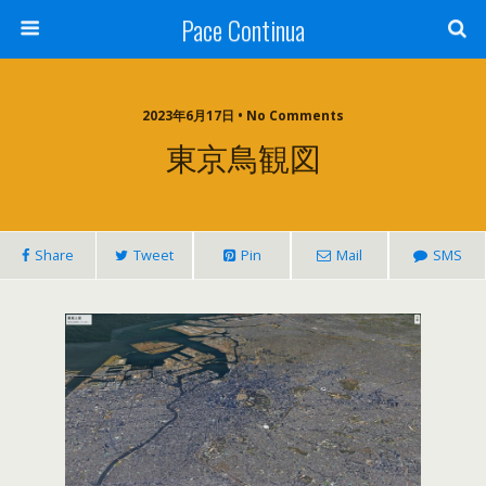
Pace Continua
2023年6月17日 • No Comments
東京鳥観図
Share
Tweet
Pin
Mail
SMS