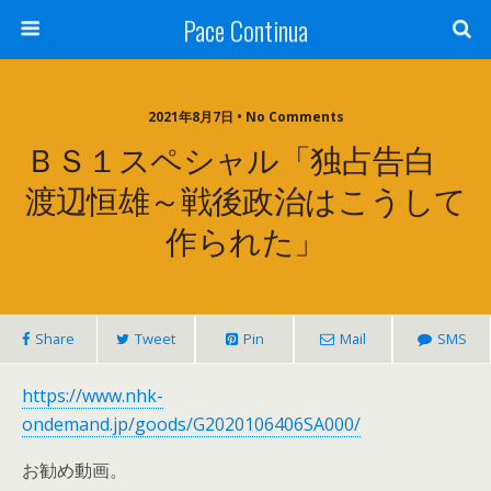
Pace Continua
2021年8月7日 • No Comments
ＢＳ１スペシャル「独占告白
渡辺恒雄～戦後政治はこうして
作られた」
Share
Tweet
Pin
Mail
SMS
https://www.nhk-
ondemand.jp/goods/G2020106406SA000/
お勧め動画。